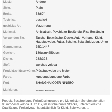
Muster:
Andere
Style:
Plain
Breite:
58/60"
Technics:
gestrickt
gestrickte Art:
Verzerrung
Merkmal:
Antistatisch, Psychiater-Beständig, Riss-Beständig
Verwenden Sie:
Tasche, Bettwäsche, Decke, Auto, Vorhang, Kleid,
Hauptgewebe, Futter, Schuhe, Sofa, Spielzeug, Unter
Garnnummer:
75D/144F
Gewicht:
180gsm~250gsm
Dichte:
28S/32S
Stoff:
weiches velboa
Produktschlüsselwörter:
Plüschgewebe pro Meter
Farbe:
kundengebundene Farbe
Port:
SHANGHAI ODER NINGBO
Markieren:
,
Plüsch Fauxplüsch
weiches velboa Gewebe
Produkt-Beschreibung Pelzplüschgewebe pro Meterlisten-Schuhmaterialien
0.5mm-5mm velboa DTY/FDY, klassische bunte Strecke, unterschiedliche
Qualität und Preisniveau, hauptsächlich für Kleid, Spielwaren, ...