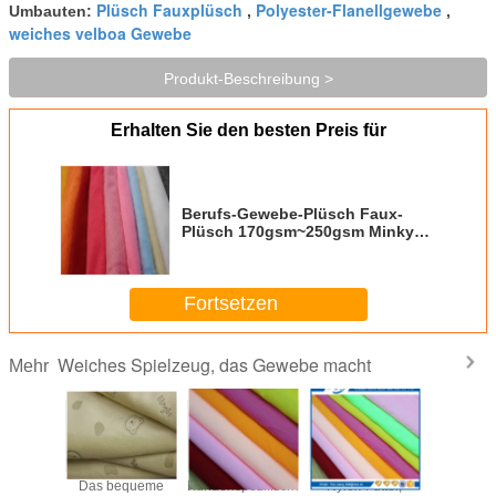
Plüsch Fauxplüsch
Polyester-Flanellgewebe
Umbauten:
,
,
weiches velboa Gewebe
Produkt-Beschreibung >
Erhalten Sie den besten Preis für
Berufs-Gewebe-Plüsch Faux-
Plüsch 170gsm~250gsm Minky
Velboa
Fortsetzen
Weiches Spielzeug, das Gewebe macht
Mehr
ches
Das bequeme
Kundenspezifisches
Nylex-Futter,
Einfac