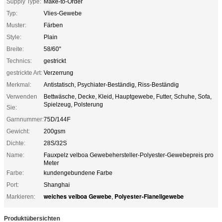
Supply Type:
Make-to-Order
Typ:
Vlies-Gewebe
Muster:
Färben
Style:
Plain
Breite:
58/60"
Technics:
gestrickt
gestrickte Art:
Verzerrung
Merkmal:
Antistatisch, Psychiater-Beständig, Riss-Beständig
Verwenden
Bettwäsche, Decke, Kleid, Hauptgewebe, Futter, Schuhe, Sofa,
Spielzeug, Polsterung
Sie:
Garnnummer:
75D/144F
Gewicht:
200gsm
Dichte:
28S/32S
Name:
Fauxpelz velboa Gewebehersteller-Polyester-Gewebepreis pro
Meter
Farbe:
kundengebundene Farbe
Port:
Shanghai
weiches velboa Gewebe
Polyester-Flanellgewebe
Markieren:
,
Produktübersichten