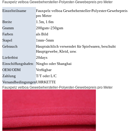
Fauxpelz velboa Gewebehersteller-Polyester-Gewebepreis pro Meter
Einzelteilname
Fauxpelz velboa Gewebehersteller-Polyester-Gewebepreis
pro Meter
Breite
1.5m, 1.6m
Gramm
200gsm~250gsm
Farben
als Bild
Stapel
1mm~5mm
Gebrauch
Hauptsächlich verwendet für Spielwaren, beschuht
Hauptgewebe, Kleid, usw.
Lieferfrist
20days
Einschiffungshafen:
Ningbo oder Shanghai
OEM/ODM
Verfügbar
Zahlung
T/T oder L/C
Versandbedingungen
UHRKETTE
Fauxpelz velboa Gewebehersteller-Polyester-Gewebepreis pro Meter