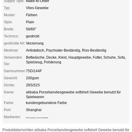
Supply Type:
Make-to-Order
Typ:
Vlies-Gewebe
Muster:
Färben
Style:
Plain
Breite:
58/60"
Technics:
gestrickt
gestrickte Art:
Verzerrung
Merkmal:
Antistatisch, Psychiater-Beständig, Riss-Beständig
Verwenden
Bettwäsche, Decke, Kleid, Hauptgewebe, Futter, Schuhe, Sofa,
Spielzeug, Polsterung
Sie:
Garnnummer:
75D/144F
Gewicht:
200gsm
Dichte:
28S/32S
Name:
alibaba Porzellanvliesgewebe softshell Gewebe benutzt für
Spielwaren
Farbe:
kundengebundene Farbe
Port:
Shanghai
Markieren:
,
Plüsch Fauxplüsch
Polyester-Flanellgewebe
Produktübersichten alibaba Porzellanvliesgewebe softshell Gewebe benutzt für