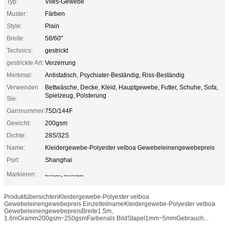
Typ:
Vlies-Gewebe
Muster:
Färben
Style:
Plain
Breite:
58/60"
Technics:
gestrickt
gestrickte Art:
Verzerrung
Merkmal:
Antistatisch, Psychiater-Beständig, Riss-Beständig
Verwenden
Bettwäsche, Decke, Kleid, Hauptgewebe, Futter, Schuhe, Sofa,
Spielzeug, Polsterung
Sie:
Garnnummer:
75D/144F
Gewicht:
200gsm
Dichte:
28S/32S
Name:
Kleidergewebe-Polyester velboa Gewebeleinengewebepreis
Port:
Shanghai
Markieren:
,
Plüsch Fauxplüsch
Polyester-Flanellgewebe
ProduktübersichtenKleidergewebe-Polyester velboa
Gewebeleinengewebepreis EinzelteilnameKleidergewebe-Polyester velboa
GewebeleinengewebepreisBreite1.5m,
1.6mGramm200gsm~250gsmFarbenals BildStapel1mm~5mmGebrauch...