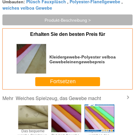
Plüsch Fauxplüsch
Polyester-Flanellgewebe
Umbauten:
,
,
weiches velboa Gewebe
Produkt-Beschreibung >
Erhalten Sie den besten Preis für
Kleidergewebe-Polyester velboa
Gewebeleinengewebepreis
Fortsetzen
Weiches Spielzeug, das Gewebe macht
Mehr
ches
Das bequeme
Kundenspezifisches
Nylex-Futter,
Einfac