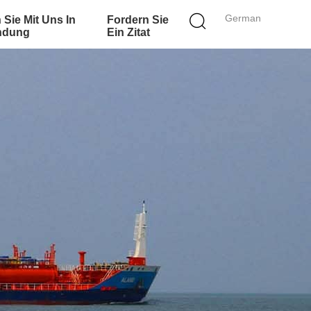
German
 Sie Mit Uns In
Fordern Sie
ndung
Ein Zitat