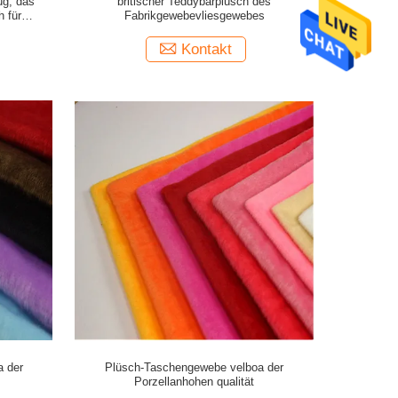
ug, das
britischer Teddybärplüsch des
 für
Fabrikgewebevliesgewebes
Kontakt
 der
Plüsch-Taschengewebe velboa der
Porzellanhohen qualität