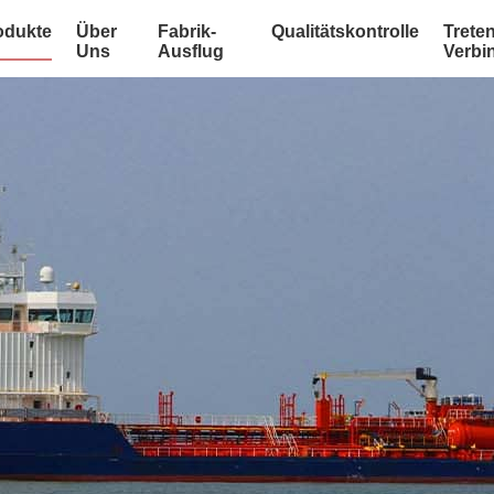
odukte
Über
Fabrik-
Qualitätskontrolle
Treten
Uns
Ausflug
Verbi