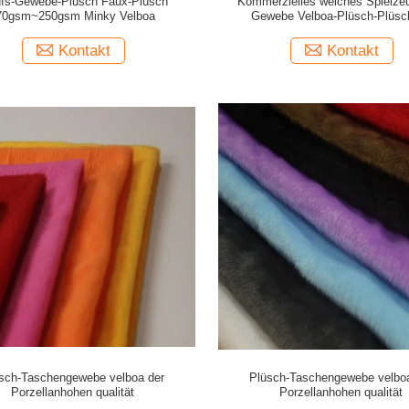
ufs-Gewebe-Plüsch Faux-Plüsch
Kommerzielles weiches Spielze
70gsm~250gsm Minky Velboa
Gewebe Velboa-Plüsch-Plüsch
Hauptgewebe macht
Kontakt
Kontakt
sch-Taschengewebe velboa der
Plüsch-Taschengewebe velboa
Porzellanhohen qualität
Porzellanhohen qualität