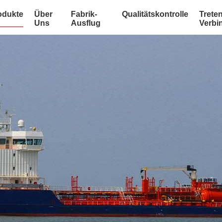
odukte
Über
Fabrik-
Qualitätskontrolle
Treten
Uns
Ausflug
Verbi