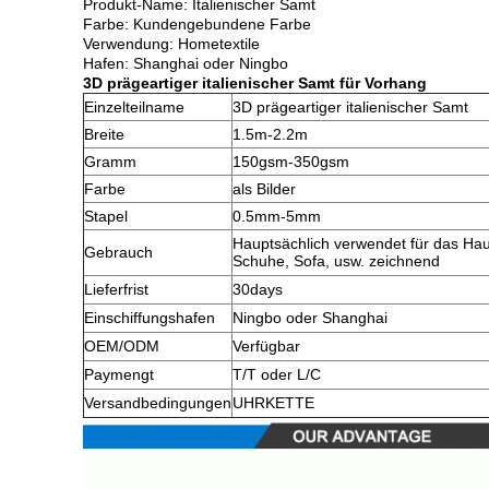
Produkt-Name: Italienischer Samt
Farbe: Kundengebundene Farbe
Verwendung: Hometextile
Hafen: Shanghai oder Ningbo
3D prägeartiger italienischer Samt für Vorhang
Einzelteilname
3D prägeartiger italienischer Samt
Breite
1.5m-2.2m
Gramm
150gsm-350gsm
Farbe
als Bilder
Stapel
0.5mm-5mm
Hauptsächlich verwendet für das Hau
Gebrauch
Schuhe, Sofa, usw. zeichnend
Lieferfrist
30days
Einschiffungshafen
Ningbo oder Shanghai
OEM/ODM
Verfügbar
Paymengt
T/T oder L/C
Versandbedingungen
UHRKETTE