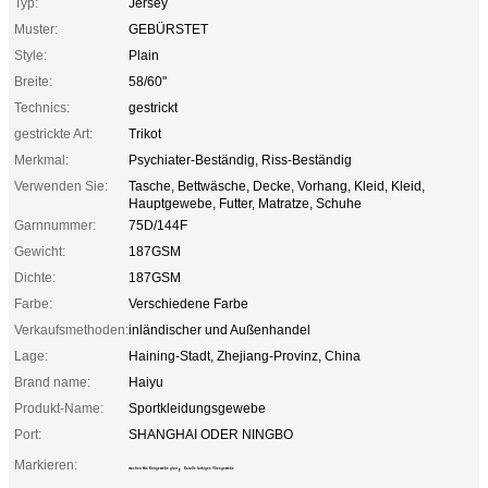
Typ:
Jersey
Muster:
GEBÜRSTET
Style:
Plain
Breite:
58/60"
Technics:
gestrickt
gestrickte Art:
Trikot
Merkmal:
Psychiater-Beständig, Riss-Beständig
Verwenden Sie:
Tasche, Bettwäsche, Decke, Vorhang, Kleid, Kleid,
Hauptgewebe, Futter, Matratze, Schuhe
Garnnummer:
75D/144F
Gewicht:
187GSM
Dichte:
187GSM
Farbe:
Verschiedene Farbe
Verkaufsmethoden:
inländischer und Außenhandel
Lage:
Haining-Stadt, Zhejiang-Provinz, China
Brand name:
Haiyu
Produkt-Name:
Sportkleidungsgewebe
Port:
SHANGHAI ODER NINGBO
Markieren:
,
machen Sie Knitgewebe glatt
Koralle farbiges Vliesgewebe