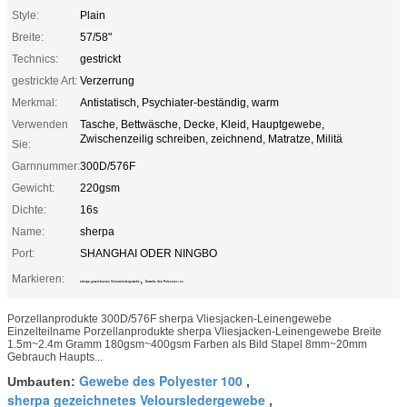
Style:
Plain
Breite:
57/58"
Technics:
gestrickt
gestrickte Art:
Verzerrung
Merkmal:
Antistatisch, Psychiater-beständig, warm
Verwenden
Tasche, Bettwäsche, Decke, Kleid, Hauptgewebe,
Zwischenzeilig schreiben, zeichnend, Matratze, Militä
Sie:
Garnnummer:
300D/576F
Gewicht:
220gsm
Dichte:
16s
Name:
sherpa
Port:
SHANGHAI ODER NINGBO
Markieren:
,
sherpa gezeichnetes Veloursledergewebe
Gewebe des Polyester 100
Porzellanprodukte 300D/576F sherpa Vliesjacken-Leinengewebe
Einzelteilname Porzellanprodukte sherpa Vliesjacken-Leinengewebe Breite
1.5m~2.4m Gramm 180gsm~400gsm Farben als Bild Stapel 8mm~20mm
Gebrauch Haupts...
Gewebe des Polyester 100
Umbauten:
,
sherpa gezeichnetes Veloursledergewebe
,