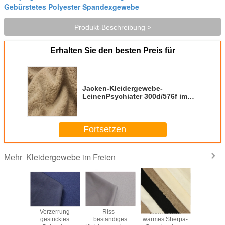
Gebürstetes Polyester Spandexgewebe
Produkt-Beschreibung >
Erhalten Sie den besten Preis für
Jacken-Kleidergewebe-
LeinenPsychiater 300d/576f im
Freien - beständig
Fortsetzen
Kleidergewebe im Freien
Mehr
emes
Verzerrung
Riss -
Normallack
Fachm
ewebe-im
gestricktes
beständiges
warmes Sherpa-
kundenge