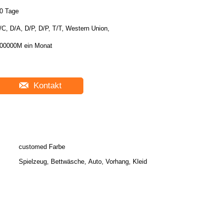
0 Tage
/C, D/A, D/P, D/P, T/T, Western Union,
00000M ein Monat
Kontakt
customed Farbe
Spielzeug, Bettwäsche, Auto, Vorhang, Kleid