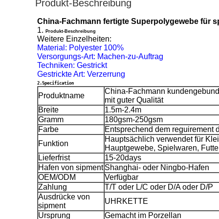
Produkt-Beschreibung
China-Fachmann fertigte Superpolygewebe für sp
1.
Produkt-Beschreibung
Weitere Einzelheiten:
Material: Polyester 100%
Versorgungs-Art: Machen-zu-Auftrag
Techniken: Gestrickt
Gestrickte Art: Verzerrung
2.Specification
China-Fachmann kundengebunde
Produktname
mit guter Qualität
Breite
1.5m-2.4m
Gramm
180gsm-250gsm
Farbe
Entsprechend dem reguirement 
Hauptsächlich verwendet für Kle
Funktion
Hauptgewebe, Spielwaren, Futter,
Lieferfrist
15-20days
Hafen von sipment
Shanghai- oder Ningbo-Hafen
OEM/ODM
Verfügbar
Zahlung
T/T oder L/C oder D/A oder D/P
Ausdrücke von
UHRKETTE
sipment
Ursprung
Gemacht im Porzellan