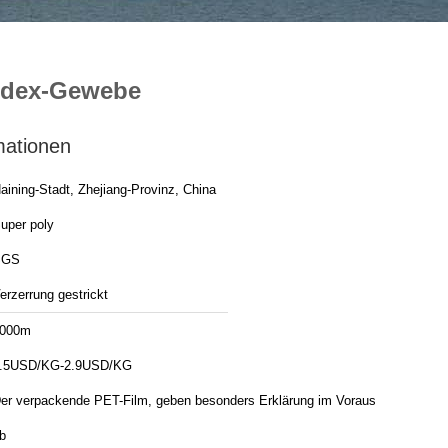
andex-Gewebe
mationen
aining-Stadt, Zhejiang-Provinz, China
uper poly
SGS
erzerrung gestrickt
000m
.5USD/KG-2.9USD/KG
er verpackende PET-Film, geben besonders Erklärung im Voraus
b