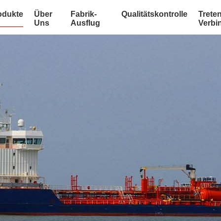
odukte
Über
Fabrik-
Qualitätskontrolle
Treten
Uns
Ausflug
Verbi