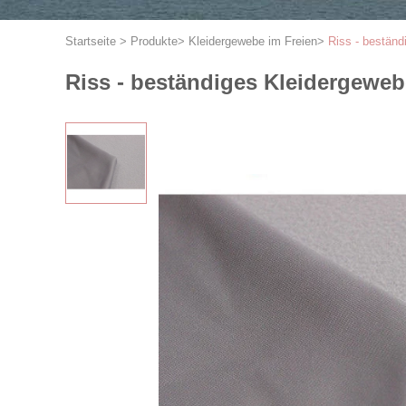
Startseite
>
Produkte
>
Kleidergewebe im Freien
>
Riss - bestän
Riss - beständiges Kleidergewe