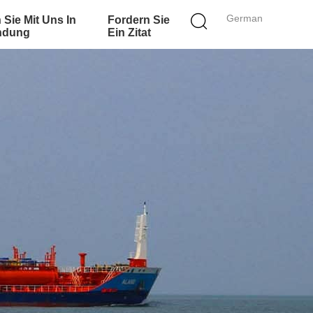
German
 Sie Mit Uns In
Fordern Sie
ndung
Ein Zitat