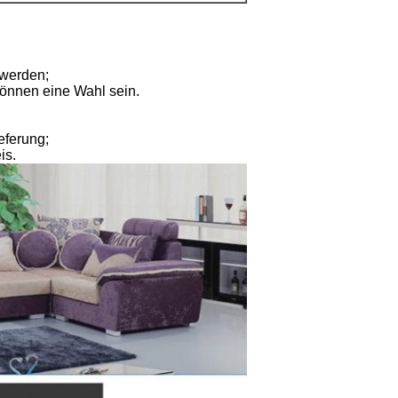
 werden;
önnen eine Wahl sein.
eferung;
is.
Hinterlass eine Nachricht
Wir rufen Sie bald zurück!