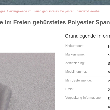
diges Kleidergewebe im Freien gebürstetes Polyester Spandex-Gewebe
be im Freien gebürstetes Polyester Sp
Grundlegende Infor
Herkunftsort:
H
Markenname:
S
Zertifizierung:
Modellnummer:
V
Min Bestellmenge:
2
Preis:
2
Verpackung Informationen:
D
a