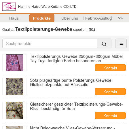
Haining Haiyu Warp Knitting CO.,LTD
Haus
Produkte
Über uns
Fabrik-Ausflug
>>
Textilpolsterungs-Gewebe
Qualität
supplier.
(51)
Textilpolsterungs-Gewebe 250gsm~300gsm Möbel
Tay Tuyu fertigten Farbe besonders an
Kontakt
Sofa prägeartige bunte Polsterungs-Gewebe-
Gleitschutzpunkte auf Rückseite
Kontakt
Gleitsicherer gestrickter Textilpolsterungs-Gewebe-
Riss - beständig für Sofa
Kontakt
Nicht Beleg-weiche Vlies-Gewebe-Verzerrung -