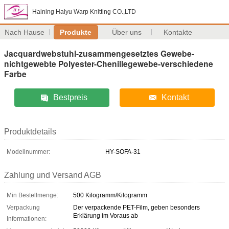
Haining Haiyu Warp Knitting CO.,LTD
Nach Hause
Produkte
Über uns
Kontakte
Jacquardwebstuhl-zusammengesetztes Gewebe-
nichtgewebte Polyester-Chenillegewebe-verschiedene
Farbe
Bestpreis
Kontakt
Produktdetails
Modellnummer:
HY-SOFA-31
Zahlung und Versand AGB
Min Bestellmenge:
500 Kilogramm/Kilogramm
Verpackung
Der verpackende PET-Film, geben besonders
Erklärung im Voraus ab
Informationen: