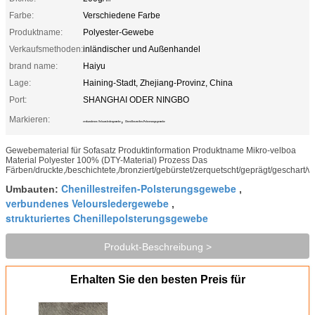
Farbe:
Verschiedene Farbe
Produktname:
Polyester-Gewebe
Verkaufsmethoden:
inländischer und Außenhandel
brand name:
Haiyu
Lage:
Haining-Stadt, Zhejiang-Provinz, China
Port:
SHANGHAI ODER NINGBO
Markieren:
,
verbundenes Veloursledergewebe
Chenillestreifen-Polsterungsgewebe
Gewebematerial für Sofasatz Produktinformation Produktname Mikro-velboa
Material Polyester 100% (DTY-Material) Prozess Das
Färben/druckte,/beschichtete,/bronziert/gebürstet/zerquetscht/geprägt/geschart/ver
Chenillestreifen-Polsterungsgewebe
Umbauten:
,
verbundenes Veloursledergewebe
,
strukturiertes Chenillepolsterungsgewebe
Produkt-Beschreibung >
Erhalten Sie den besten Preis für