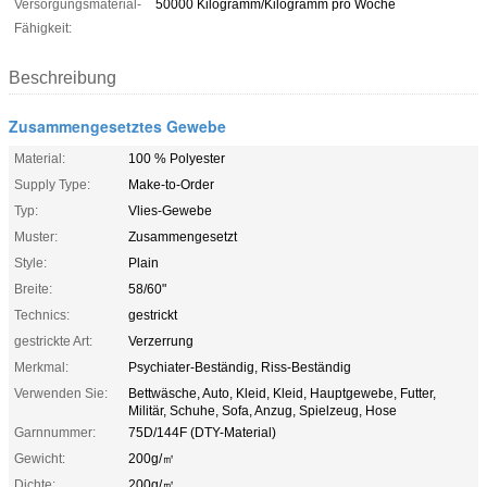
Versorgungsmaterial-
50000 Kilogramm/Kilogramm pro Woche
Fähigkeit:
Beschreibung
Zusammengesetztes Gewebe
Material:
100 % Polyester
Supply Type:
Make-to-Order
Typ:
Vlies-Gewebe
Muster:
Zusammengesetzt
Style:
Plain
Breite:
58/60"
Technics:
gestrickt
gestrickte Art:
Verzerrung
Merkmal:
Psychiater-Beständig, Riss-Beständig
Verwenden Sie:
Bettwäsche, Auto, Kleid, Kleid, Hauptgewebe, Futter,
Militär, Schuhe, Sofa, Anzug, Spielzeug, Hose
Garnnummer:
75D/144F (DTY-Material)
Gewicht:
200g/㎡
Dichte:
200g/㎡