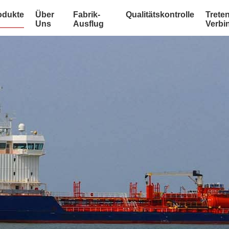
odukte
Über
Fabrik-
Qualitätskontrolle
Treten
Uns
Ausflug
Verbi