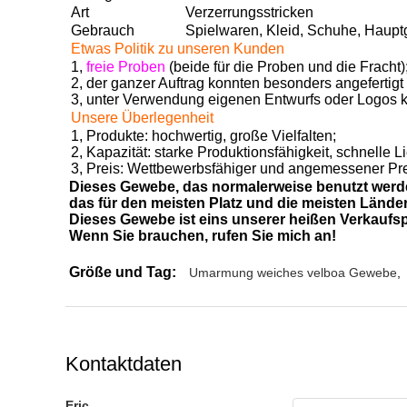
Art
Verzerrungsstricken
Gebrauch
Spielwaren, Kleid, Schuhe, Hauptg
Etwas Politik zu unseren Kunden
1,
freie Proben
(beide für die Proben und die Fracht)
2, der ganzer Auftrag konnten besonders angefertigt
3, unter Verwendung eigenen Entwurfs oder Logos 
Unsere Überlegenheit
1, Produkte: hochwertig, große Vielfalten;
2, Kapazität: starke Produktionsfähigkeit, schnelle L
3, Preis: Wettbewerbsfähiger und angemessener Pre
Dieses Gewebe, das normalerweise benutzt werden
das für den meisten Platz und die meisten Länder
Dieses Gewebe ist eins unserer heißen Verkaufspr
Wenn Sie brauchen, rufen Sie mich an!
…
Größe und Tag:
Umarmung weiches velboa Gewebe
,
Kontaktdaten
Eric