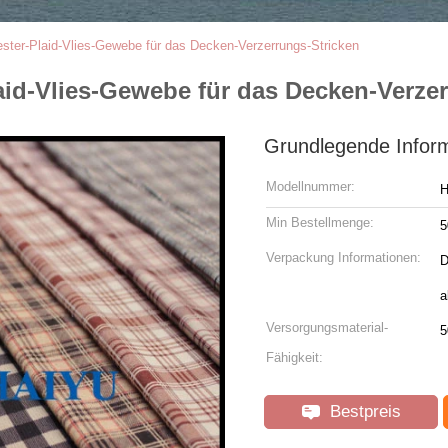
ter-Plaid-Vlies-Gewebe für das Decken-Verzerrungs-Stricken
id-Vlies-Gewebe für das Decken-Verzer
Grundlegende Infor
Modellnummer:
H
Min Bestellmenge:
5
Verpackung Informationen:
D
a
Versorgungsmaterial-
5
Fähigkeit:
Bestpreis