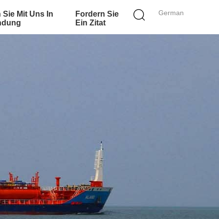
German
 Sie Mit Uns In
Fordern Sie
ndung
Ein Zitat