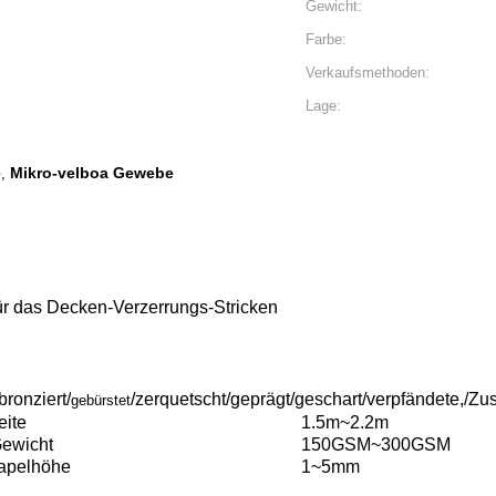
Gewicht:
Farbe:
Verkaufsmethoden:
Lage:
e
Mikro-velboa Gewebe
,
r das Decken-Verzerrungs-Stricken
bronziert/
/zerquetscht/geprägt/geschart/verpfändete,/
gebürstet
eite
1.5m~2.2m
Gewicht
150GSM~300GSM
tapelhöhe
1~5mm