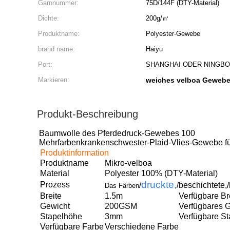
Garnnummer:
75D/144F (DTY-Material)
Dichte:
200g/㎡
Produktname:
Polyester-Gewebe
brand name:
Haiyu
Port:
SHANGHAI ODER NINGBO
Markieren:
weiches velboa Geweb
Produkt-Beschreibung
Baumwolle des Pferdedruck-Gewebes 100
Mehrfarbenkrankenschwester-Plaid-Vlies-Gewebe fü
Produktinformation
Produktname
Mikro-velboa
Material
Polyester 100% (DTY-Material)
druckte,
Prozess
/
/beschichtete,/
Das Färben
Breite
1.5m
Verfügbare Br
Gewicht
200GSM
Verfügbares 
Stapelhöhe
3mm
Verfügbare S
Verfügbare Farbe
Verschiedene Farbe