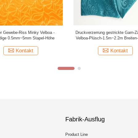
pezifisches kurzes Gramm des
Plüsch-Psychiater Professsional M
lüsch-Gewebe-150gsm~350gsm für
- beständige verschiedene F
Hauptgewebe
Kontakt
Kontakt
Fabrik-Ausflug
Product Line