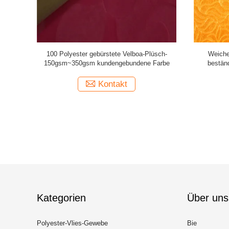
oa-Gewebe-
Feine glatte Velboa-Plüsch-Druckhaut -
Kundens
f
freundlich für Decke
Stapel-P
Kontakt
Kategorien
Über uns
Polyester-Vlies-Gewebe
Bie