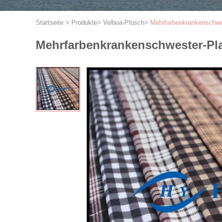
Startseite
>
Produkte
>
Velboa-Plüsch
>
Mehrfarbenkrankenschwes
Mehrfarbenkrankenschwester-Pla