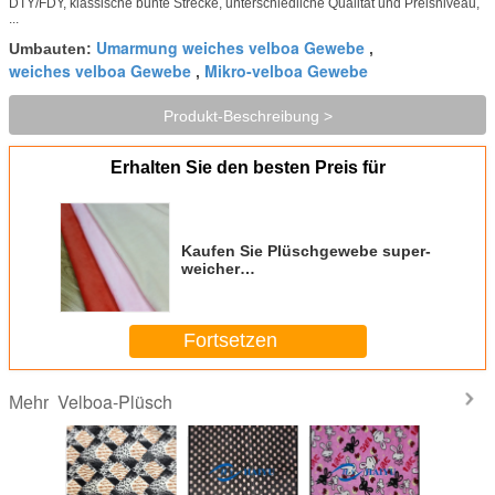
DTY/FDY, klassische bunte Strecke, unterschiedliche Qualität und Preisniveau,
...
Umarmung weiches velboa Gewebe
Umbauten:
,
weiches velboa Gewebe
Mikro-velboa Gewebe
,
Produkt-Beschreibung >
Erhalten Sie den besten Preis für
Kaufen Sie Plüschgewebe super-
weicher
Stapelplüschdruckgewebe des
kurzen Haares Samt kurzes
Fortsetzen
Velboa-Plüsch
Mehr