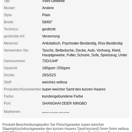
Typ:
Vlies-Gewebe
Muster:
Andere
Style:
Plain
Breite:
58/60"
Technics:
gestrickt
gestrickte Art:
Verzerrung
Merkmal:
Antistatisch, Psychiater-Beständig, Riss-Beständig
Verwenden Sie:
Tasche, Bettwäsche, Decke, Auto, Vorhang, Kleid,
Hauptgewebe, Futter, Schuhe, Sofa, Spielzeug, Unter
Garnnummer:
75D/144F
Gewicht:
180gsm~250gsm
Dichte:
28S/32S
Stoff:
weiches velboa
Produktschlüsselwörter:
super-weicher Samt des kurzen Haares
Farbe:
kundengebundene Farbe
Port:
SHANGHAI ODER NINGBO
Markieren:
,
Umarmung weiches velboa Gewebe
Mikro-velboa Gewebe
Produkt-Beschreibungkaufen Sie Plüschgewebe super-weicher
Stapelplüschdruckgewebe des kurzen Haares Samt kurzes0.5mm-5mm velboa