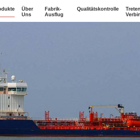
odukte
Über
Fabrik-
Qualitätskontrolle
Treten
Uns
Ausflug
Verbi