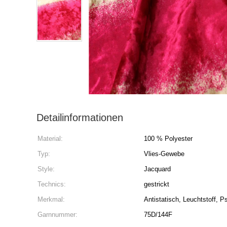
Detailinformationen
Material:
100 % Polyester
Typ:
Vlies-Gewebe
Style:
Jacquard
Technics:
gestrickt
Merkmal:
Antistatisch, Leuchtstoff, P
Garnnummer:
75D/144F