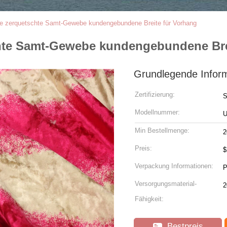
me zerquetschte Samt-Gewebe kundengebundene Breite für Vorhang
chte Samt-Gewebe kundengebundene Bre
Grundlegende Infor
Zertifizierung:
Modellnummer:
Min Bestellmenge:
2
Preis:
Verpackung Informationen:
Versorgungsmaterial-
2
Fähigkeit:
Bestpreis