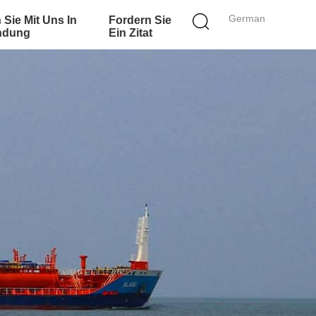
German
 Sie Mit Uns In
Fordern Sie
ndung
Ein Zitat