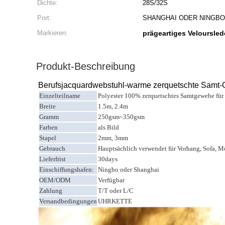
Dichte:
28S/32S
Port:
SHANGHAI ODER NINGBO
Markieren:
prägeartiges Veloursle
Produkt-Beschreibung
Berufsjacquardwebstuhl-warme zerquetschte Samt-
Einzelteilname
Polyester 100% zerquetschtes Samtgewebe für
Breite
1.5m, 2.4m
Gramm
250gsm~350gsm
Farben
als Bild
Stapel
2mm, 3mm
Gebrauch
Hauptsächlich verwendet für Vorhang, Sofa, Mö
Lieferfrist
30days
Einschiffungshafen:
Ningbo oder Shanghai
OEM/ODM
Verfügbar
Zahlung
T/T oder L/C
Versandbedingungen
UHRKETTE