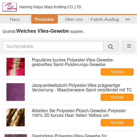
Haining Haiyu Warp Knitting CO.,LTD
Haus
Produkte
Über uns
Fabrik-Ausflug
>>
Weiches Vlies-Gewebe
Qualität
supplier.
Populäres buntes Polyester-Vlies-Gewebe-
gestreiftes Samt-Polsterungs-Gewebe
Kontakt
Jacquardwebstuhl-Polyester-Vlies prägeartige
Verzerrung - Maschenware-Samt verpfändet mit TC
Kontakt
Arbeiten Sie Polyester-Plüsch-Gewebe-Polyester
100% 3D kurzes Haar Italien Velboa um
Kontakt
Gestricktes Polyester-Vlies-Gewebe für