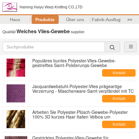
Haining Haiyu Warp Knitting CO.,LTD
Haus
Produkte
Über uns
Fabrik-Ausflug
>>
Weiches Vlies-Gewebe
Qualität
supplier.
Populäres buntes Polyester-Vlies-Gewebe-
gestreiftes Samt-Polsterungs-Gewebe
Kontakt
Jacquardwebstuhl-Polyester-Vlies prägeartige
Verzerrung - Maschenware-Samt verpfändet mit TC
Kontakt
Arbeiten Sie Polyester-Plüsch-Gewebe-Polyester
100% 3D kurzes Haar Italien Velboa um
Kontakt
Gestricktes Polyester-Vlies-Gewebe für