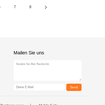
6
7
8
Mailen Sie uns
Send