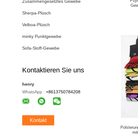
Psyc
Zusammengesetztes Gewebe
Gew
Sherpa-Plüsch
Velboa-Plüsch
minky Punktgewebe
Sofa-Stoff-Gewebe
Kontaktieren Sie uns
henry
WhatsApp :
+8613750784208
Kontakt
Polsteru
mi