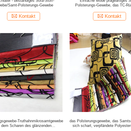
hiater - beständiges Sofa-Stoff-
Einfache Mode prägeartiges 
ebe/Samt-Polsterungs-Gewebe
Polsterungs-Gewebe, das TC-Rü
verpfändet
Kontakt
Kontakt
ngsgewebe-Truthahnmikrosamtgewebe
das Polsterungsgewebe, das Samt
t dem Scharen des glänzenden
sich schart, verpfändete Polyest
Samtsofagewebes