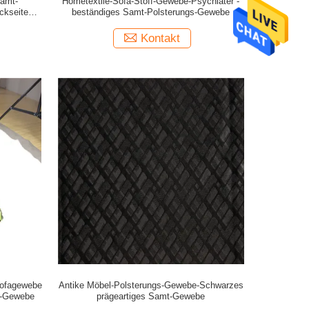
Samt-
Hometextile-Sofa-Stoff-Gewebe-Psychiater -
ckseite
beständiges Samt-Polsterungs-Gewebe
Kontakt
sofagewebe
Antike Möbel-Polsterungs-Gewebe-Schwarzes
er-Gewebe
prägeartiges Samt-Gewebe