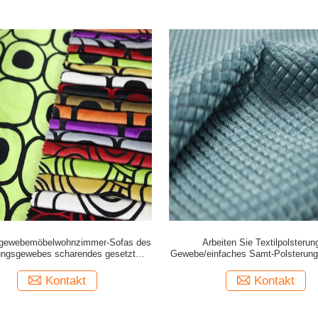
agewebemöbelwohnzimmer-Sofas des
Arbeiten Sie Textilpolsterun
ungsgewebes scharendes gesetztes
Gewebe/einfaches Samt-Polsterun
Blumengewebe
um
Kontakt
Kontakt