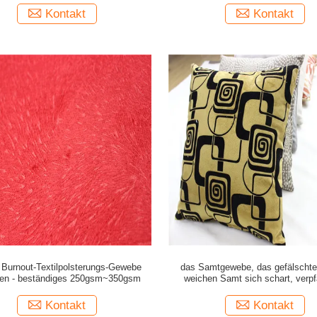
Kontakt
Kontakt
Burnout-Textilpolsterungs-Gewebe
das Samtgewebe, das gefälschte
ßen - beständiges 250gsm~350gsm
weichen Samt sich schart, verp
Gewebe
Kontakt
Kontakt