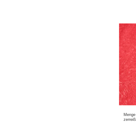
Menge 
zerrei