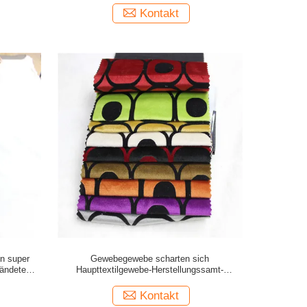
Kontakt
n super
Gewebegewebe scharten sich
fändete
Haupttextilgewebe-Herstellungssamt-
Sofagewebe
Kontakt