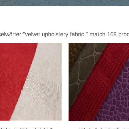
elwörter:
"velvet upholstery fabric "
match 108 prod