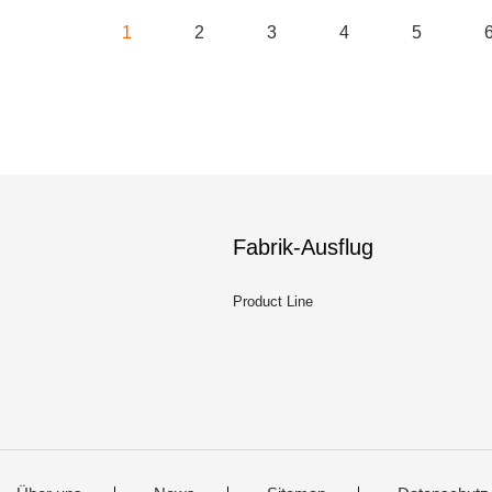
1
2
3
4
5
Fabrik-Ausflug
Product Line