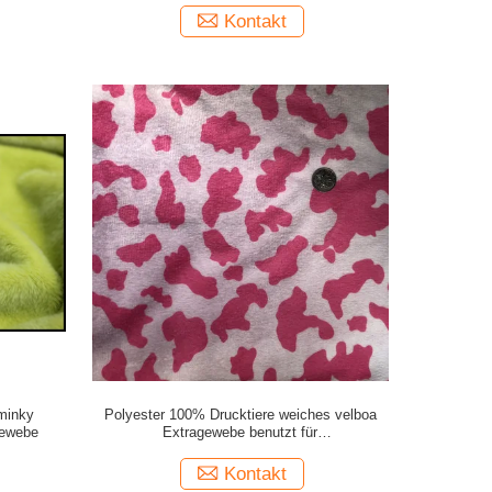
Kontakt
minky
Polyester 100% Drucktiere weiches velboa
Gewebe
Extragewebe benutzt für
Spielwaren/Sofa/Bekleidung/Auto/Haupttextilien/Kissen
Kontakt