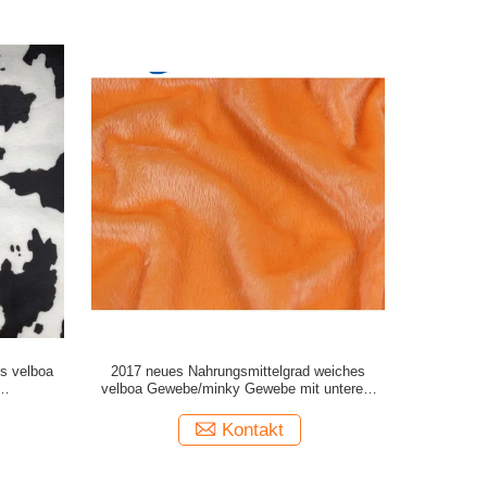
s velboa
2017 neues Nahrungsmittelgrad weiches
velboa Gewebe/minky Gewebe mit unterem
pttextilien/Kissen
Preis
Kontakt