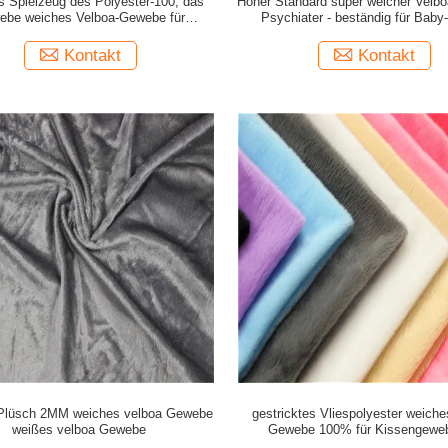
 Spielzeug des Polyester-100, das
Hoher Standard super weicher Velb
ebe weiches Velboa-Gewebe für
Psychiater - beständig für Bab
Bettwäsche macht
Kontakt
Kontakt
Plüsch 2MM weiches velboa Gewebe
gestricktes Vliespolyester weiche
weißes velboa Gewebe
Gewebe 100% für Kissengeweb