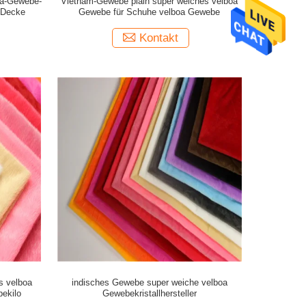
oa-Gewebe-
Vietnam-Gewebe plain super weiches velboa
y-Decke
Gewebe für Schuhe velboa Gewebe
Kontakt
s velboa
indisches Gewebe super weiche velboa
ekilo
Gewebekristallhersteller