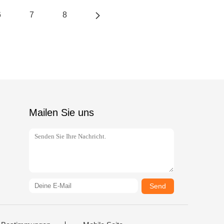
6
7
8
Mailen Sie uns
Send