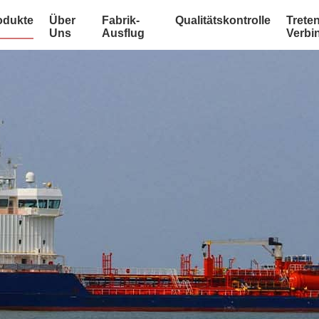
odukte
Über
Fabrik-
Qualitätskontrolle
Treten
Uns
Ausflug
Verbi