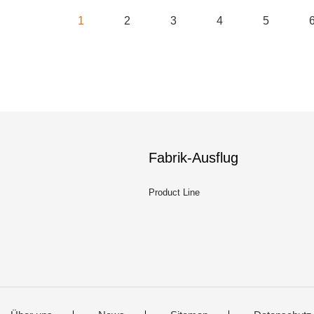
1
2
3
4
5
Fabrik-Ausflug
Product Line