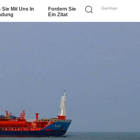
German
 Sie Mit Uns In
Fordern Sie
ndung
Ein Zitat