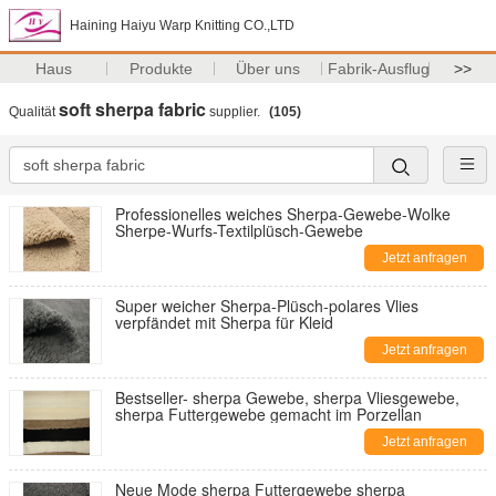
Haining Haiyu Warp Knitting CO.,LTD
Haus
Produkte
Über uns
Fabrik-Ausflug
>>
soft sherpa fabric
Qualität
supplier.
(105)
Professionelles weiches Sherpa-Gewebe-Wolke
Sherpe-Wurfs-Textilplüsch-Gewebe
Jetzt anfragen
Super weicher Sherpa-Plüsch-polares Vlies
verpfändet mit Sherpa für Kleid
Jetzt anfragen
Bestseller- sherpa Gewebe, sherpa Vliesgewebe,
sherpa Futtergewebe gemacht im Porzellan
Jetzt anfragen
Neue Mode sherpa Futtergewebe sherpa