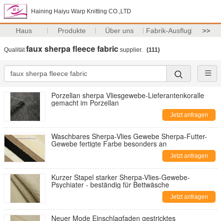
Haining Haiyu Warp Knitting CO.,LTD
Haus
Produkte
Über uns
Fabrik-Ausflug
>>
faux sherpa fleece fabric
Qualität
supplier.
(111)
Porzellan sherpa Vliesgewebe-Lieferantenkoralle
gemacht im Porzellan
Jetzt anfragen
Waschbares Sherpa-Vlies Gewebe Sherpa-Futter-
Gewebe fertigte Farbe besonders an
Jetzt anfragen
Kurzer Stapel starker Sherpa-Vlies-Gewebe-
Psychiater - beständig für Bettwäsche
Jetzt anfragen
Neuer Mode Einschlagfaden gestricktes