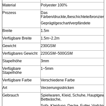
Material
Polyester 100%
Prozess
Das
Färben/druckte,/beschichtete/bronziert
Geprägt/geschart/verpfändete
Breite
1.5m
Verfügbare Breite
1.5m~2.2m
Gewicht
230GSM
Verfügbares Gewicht
220GSM~500GSM
Stapelhöhe
3mm
Verfügbare
1~5mm
Stapelhöhe
Verfügbare Farbe
Verschiedene Farbe
Art
Verzerrungsstricken
Gebrauch
Spielwaren, Kleid, Schuhe, Hauptgewe
Bettwäsche,
Sofa, Kleidung, Decke, Futter, Vorhäng