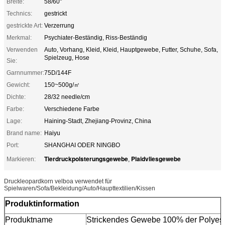
Breite:
58/60"
Technics:
gestrickt
gestrickte Art:
Verzerrung
Merkmal:
Psychiater-Beständig, Riss-Beständig
Verwenden
Auto, Vorhang, Kleid, Kleid, Hauptgewebe, Futter, Schuhe, Sofa,
Spielzeug, Hose
Sie:
Garnnummer:
75D/144F
Gewicht:
150~500g/㎡
Dichte:
28/32 needle/cm
Farbe:
Verschiedene Farbe
Lage:
Haining-Stadt, Zhejiang-Provinz, China
Brand name:
Haiyu
Port:
SHANGHAI ODER NINGBO
Tierdruckpolsterungsgewebe
Plaidvliesgewebe
Markieren:
,
Druckleopardkorn velboa verwendet für
Spielwaren/Sofa/Bekleidung/Auto/Haupttextilien/Kissen
Produktinformation
Produktname
Strickendes Gewebe 100% der Polyest