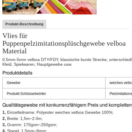
Produkt-Beschreibung
Vlies für
Puppenpelzimitationsplüschgewebe velboa
Material
0.5mm-5mm velboa DTY/FDY, klassische bunte Strecke, unterschiedlic
Kleid, Spielwaren, Hauptgewebe usw.
Produktdetails
Gewebe
weiches velb
Produkt-Schlüsselwörter
Pelzimitatio
Qualitätsgewebe mit konkurrenzfähigem Preis und komplettem
1,
Einzelteilname: Polyester weiches velboa Gewebe 100%;
2,
Breite: 1,5m~2.0m;
3,
Gramm: 170gsm~250gsm;
4,
Stapel: 1.5mm~8mm;