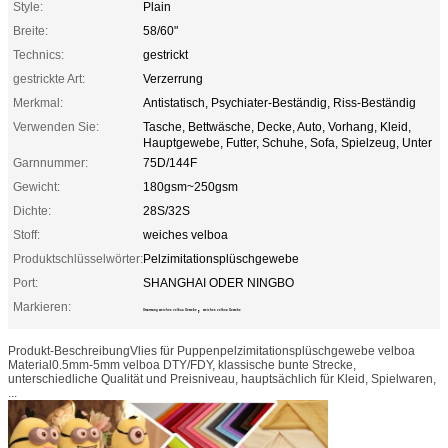
Style:
Plain
Breite:
58/60"
Technics:
gestrickt
gestrickte Art:
Verzerrung
Merkmal:
Antistatisch, Psychiater-Beständig, Riss-Beständig
Verwenden Sie:
Tasche, Bettwäsche, Decke, Auto, Vorhang, Kleid,
Hauptgewebe, Futter, Schuhe, Sofa, Spielzeug, Unter
Garnnummer:
75D/144F
Gewicht:
180gsm~250gsm
Dichte:
28S/32S
Stoff:
weiches velboa
Produktschlüsselwörter:
Pelzimitationsplüschgewebe
Port:
SHANGHAI ODER NINGBO
Markieren:
,
Umarmung weiches velboa Gewebe
weiches velboa Gewebe
Produkt-BeschreibungVlies für Puppenpelzimitationsplüschgewebe velboa
Material0.5mm-5mm velboa DTY/FDY, klassische bunte Strecke,
unterschiedliche Qualität und Preisniveau, hauptsächlich für Kleid, Spielwaren,
...