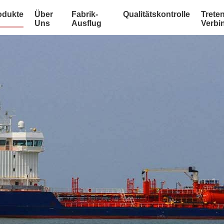
odukte
Über
Fabrik-
Qualitätskontrolle
Treten
Uns
Ausflug
Verbi