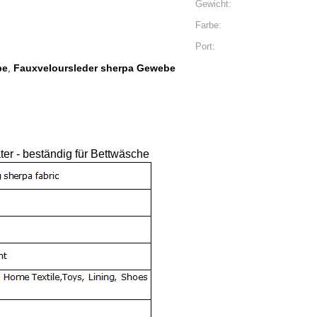
Gewicht:
Farbe:
Port:
be
Fauxveloursleder sherpa Gewebe
,
er - beständig für Bettwäsche