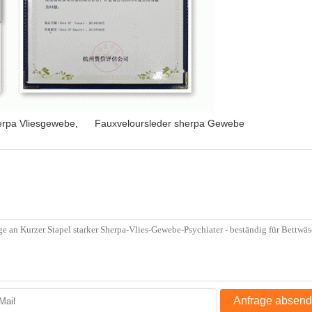
erpa Vliesgewebe
,
Fauxveloursleder sherpa Gewebe
Anfrage absen