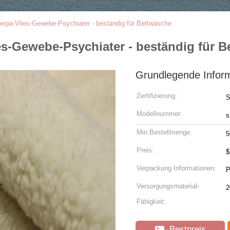
herpa-Vlies-Gewebe-Psychiater - beständig für Bettwäsche
ies-Gewebe-Psychiater - beständig für 
Grundlegende Infor
Zertifizierung:
Modellnummer:
s
Min Bestellmenge:
5
Preis:
Verpackung Informationen:
Versorgungsmaterial-
2
Fähigkeit:
Bestpreis