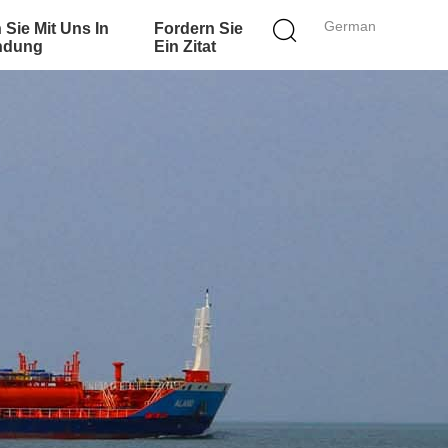
German
 Sie Mit Uns In
Fordern Sie
ndung
Ein Zitat